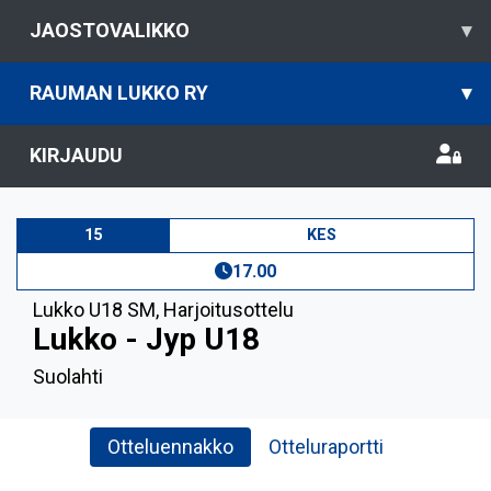
JAOSTOVALIKKO
▾
RAUMAN LUKKO RY
▾
KIRJAUDU
15
KES
17.00
Lukko U18 SM
,
Harjoitusottelu
Lukko - Jyp U18
Suolahti
Otteluennakko
Otteluraportti