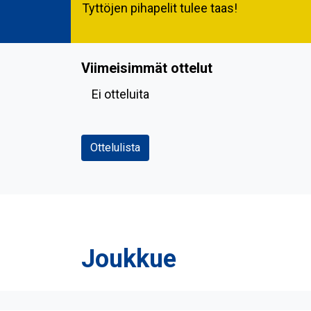
Tyttöjen pihapelit tulee taas!
Viimeisimmät ottelut
Ei otteluita
Ottelulista
Joukkue