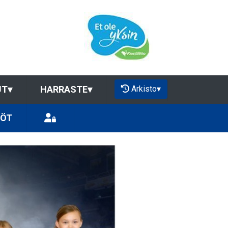
Arkisto
▾
UT
▾
HARRASTE
▾
LÖT