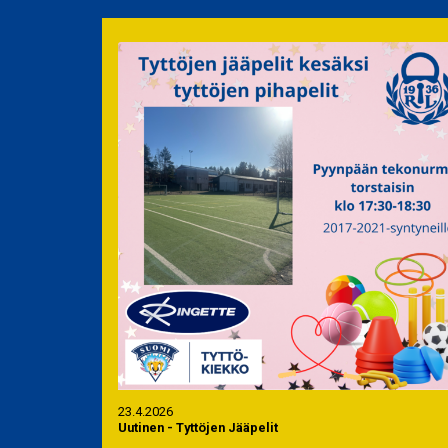
23.4.2026
Uutinen
-
Tyttöjen Jääpelit