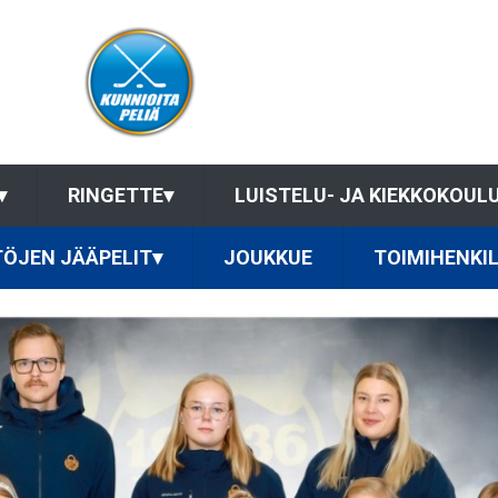
▾
RINGETTE
▾
LUISTELU- JA KIEKKOKOUL
ÖJEN JÄÄPELIT
▾
JOUKKUE
TOIMIHENKI