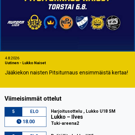
4.8.2026
Uutinen
-
Lukko Naiset
Jääkiekon naisten Pitsiturnaus ensimmäistä kertaa!
Viimeisimmät ottelut
Harjoitusottelu , Lukko U18 SM
5
ELO
Lukko
–
Ilves
18.00
Tuki-areena2