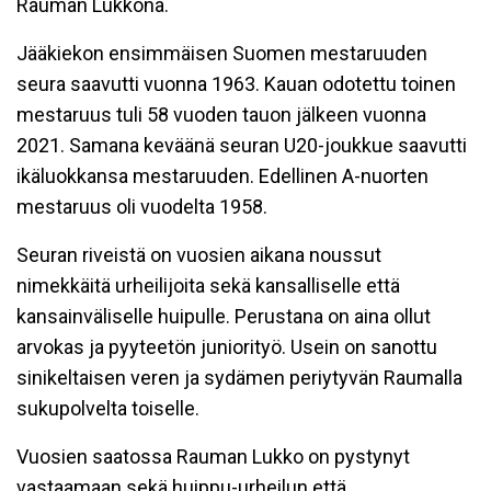
Rauman Lukkona.
Jääkiekon ensimmäisen Suomen mestaruuden
seura saavutti vuonna 1963. Kauan odotettu toinen
mestaruus tuli 58 vuoden tauon jälkeen vuonna
2021. Samana keväänä seuran U20-joukkue saavutti
ikäluokkansa mestaruuden. Edellinen A-nuorten
mestaruus oli vuodelta 1958.
Seuran riveistä on vuosien aikana noussut
nimekkäitä urheilijoita sekä kansalliselle että
kansainväliselle huipulle. Perustana on aina ollut
arvokas ja pyyteetön juniorityö. Usein on sanottu
sinikeltaisen veren ja sydämen periytyvän Raumalla
sukupolvelta toiselle.
Vuosien saatossa Rauman Lukko on pystynyt
vastaamaan sekä huippu-urheilun että