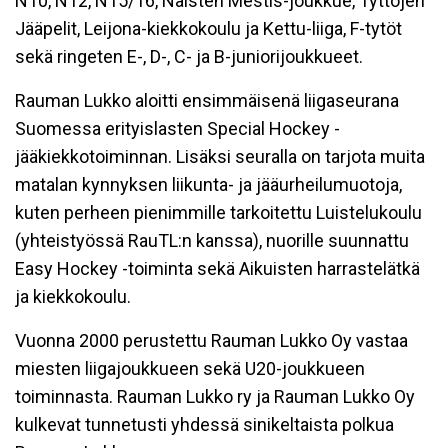
N10, N12, N15/16, Naisten Mestis-joukkue, Tyttöjen
Jääpelit, Leijona-kiekkokoulu ja Kettu-liiga, F-tytöt
sekä ringeten E-, D-, C- ja B-juniorijoukkueet.
Rauman Lukko aloitti ensimmäisenä liigaseurana
Suomessa erityislasten Special Hockey -
jääkiekkotoiminnan. Lisäksi seuralla on tarjota muita
matalan kynnyksen liikunta- ja jääurheilumuotoja,
kuten perheen pienimmille tarkoitettu Luistelukoulu
(yhteistyössä RauTL:n kanssa), nuorille suunnattu
Easy Hockey -toiminta sekä Aikuisten harrastelätkä
ja kiekkokoulu.
Vuonna 2000 perustettu Rauman Lukko Oy vastaa
miesten liigajoukkueen sekä U20-joukkueen
toiminnasta. Rauman Lukko ry ja Rauman Lukko Oy
kulkevat tunnetusti yhdessä sinikeltaista polkua