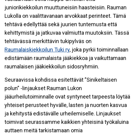
juniorikiekkoilun muuttuneisiin haasteisiin. Rauman
Lukolla on vaalittavanaan arvokkaat perinteet. Tämä
tehtävä edellyttää sekä juurien tuntemusta että
kehittymistä ja jatkuvaa valmiutta muutoksiin. Tässä
tehtävässä merkittävin tukipylväs on
Raumalaiskiekkoilun Tuki ry
, joka pyrkii toiminnallaan
edistämään raumalaista jääkiekkoa ja vaikuttamaan
raumalaisen jääkiekkoilun sidosryhmiin.
Seuraavissa kohdissa esitettävät ”Sinikeltaisen
polun” -linjaukset Rauman Lukon
jääurheilutoiminnalle ovat syntyneet tarpeesta löytää
yhteiset perusteet hyvälle, lasten ja nuorten kasvua
ja kehitystä edistävälle urheilemiselle. Linjaukset
toimivat seurassamme kaikkien yhteisinä työkaluina
auttaen meitä tarkistamaan omia