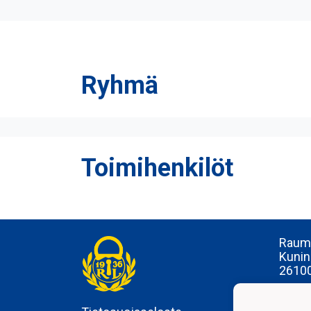
Ryhmä
Toimihenkilöt
Rauma
Kunin
2610