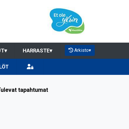
Arkisto
▾
UT
▾
HARRASTE
▾
LÖT
ulevat tapahtumat