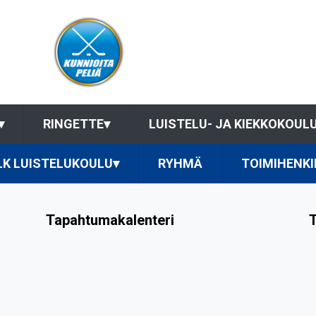
▾
RINGETTE
▾
LUISTELU- JA KIEKKOKOUL
-LK LUISTELUKOULU
▾
RYHMÄ
TOIMIHENKI
Tapahtumakalenteri
T