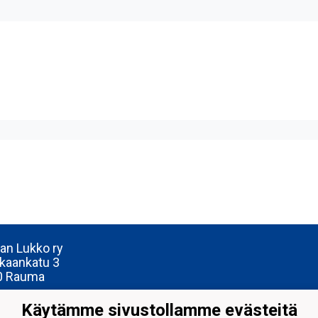
n Lukko ry
kaankatu 3
0 Rauma
Käytämme sivustollamme evästeitä