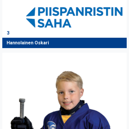
3
Hannolainen Oskari