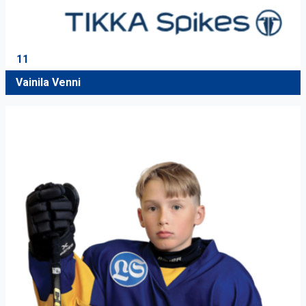
11
Vainila Venni