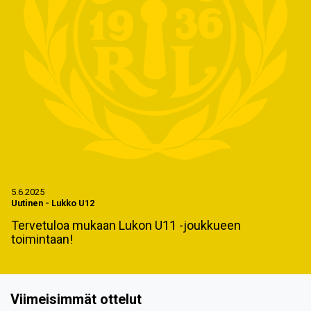
5.6.2025
Uutinen
-
Lukko U12
Tervetuloa mukaan Lukon U11 -joukkueen
toimintaan!
Viimeisimmät ottelut