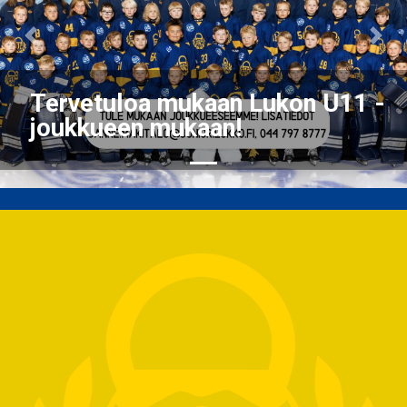
Previous
Nex
Tervetuloa mukaan Lukon U11 -
joukkueen mukaan!