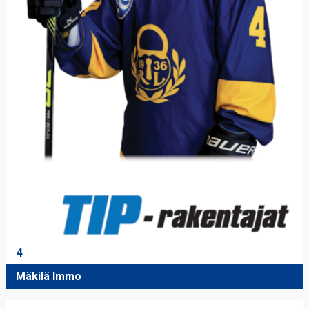
4
Mäkilä Immo