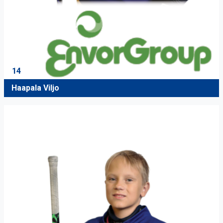
14
Haapala Viljo