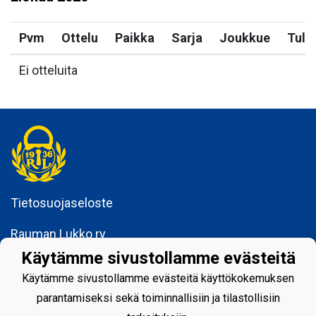
Pvm
Ottelu
Paikka
Sarja
Joukkue
Tulo
Ei otteluita
Tietosuojaseloste
Rauman Lukko ry
Kuninkaankatu 3
Käytämme sivustollamme evästeitä
26100 Rauma
Käytämme sivustollamme evästeitä käyttökokemuksen
parantamiseksi sekä toiminnallisiin ja tilastollisiin