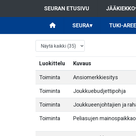
SEURAN ETUSIVU
JÄÄKIEKKO
SEURA
▾
TUKI-ARE
Luokittelu
Kuvaus
Toiminta
Ansiomerkkiesitys
Toiminta
Joukkuebudjettipohja
Toiminta
Joukkueenjohtajien ja rah
Toiminta
Peliasujen mainospaikkao