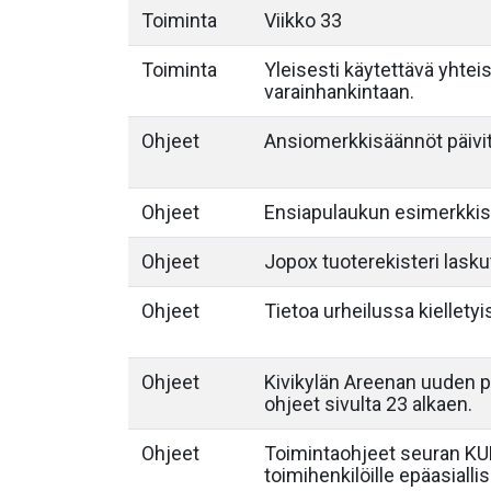
Toiminta
Viikko 33
Toiminta
Yleisesti käytettävä yhtei
varainhankintaan.
Ohjeet
Ansiomerkkisäännöt päivit
Ohjeet
Ensiapulaukun esimerkkis
Ohjeet
Jopox tuoterekisteri lask
Ohjeet
Tietoa urheilussa kiellety
Ohjeet
Kivikylän Areenan uuden pe
ohjeet sivulta 23 alkaen.
Ohjeet
Toimintaohjeet seuran KUPE
toimihenkilöille epäasiall