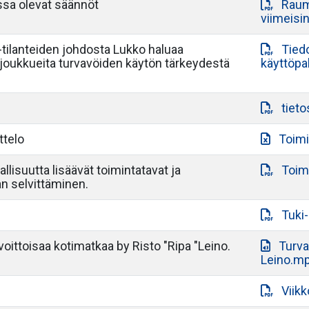
sa olevat säännöt
Raum
viimeisi
 -tilanteiden johdosta Lukko haluaa
Tied
 joukkueita turvavöiden käytön tärkeydestä
käyttöp
tiet
ttelo
Toimi
llisuutta lisäävät toimintatavat ja
Toim
n selvittäminen.
Tuki
a voittoisaa kotimatkaa by Risto "Ripa "Leino.
Turva
Leino.m
Viik