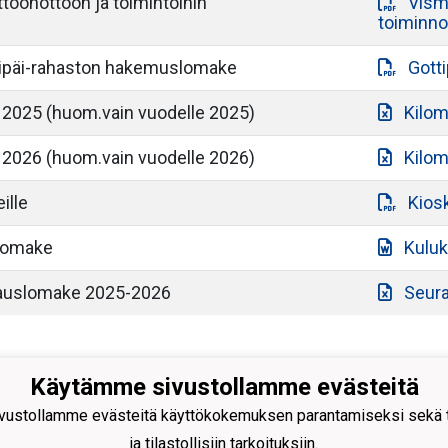
töönottoon ja toimintoihin
Vism
toiminno
ttipäi-rahaston hakemuslomake
Gott
 2025 (huom.vain vuodelle 2025)
Kilom
 2026 (huom.vain vuodelle 2026)
Kilom
ille
Kios
lomake
Kulu
vauslomake 2025-2026
Seura
Käytämme sivustollamme evästeitä
n Lukko ry
ustollamme evästeitä käyttökokemuksen parantamiseksi sekä to
kaankatu 3
ja tilastollisiin tarkoituksiin.
0 Rauma