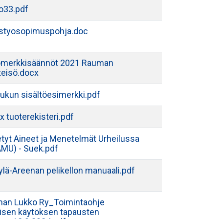
ko33.pdf
istyosopimuspohja.doc
omerkkisäännöt 2021 Rauman
teisö.docx
aukun sisältöesimerkki.pdf
 tuoterekisteri.pdf
etyt Aineet ja Menetelmät Urheilussa
MU) - Suek.pdf
ylä-Areenan pelikellon manuaali.pdf
an Lukko Ry_Toimintaohje
lisen käytöksen tapausten