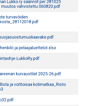
an Lukko ry säännöt per 281025
n muutos vahvistettu 060820.pdf
ote turvavöiden
akosta_28112018.pdf
osuojasuostumuskaavake.pdf
henkilö ja pelaajaluettelot.xlsx
intaohje-LukkoRy.pdf
-areenan kuivaustilat 2025-26.pdf
llista ja voittoisaa kotimatkaa_Risto
p3
ko32.pdf