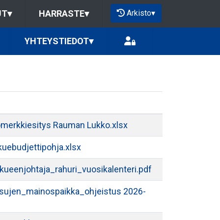
Arkisto
▾
UT
▾
HARRASTE
▾
YHTEYSTIEDOT
▾
merkkiesitys Rauman Lukko.xlsx
uebudjettipohja.xlsx
kueenjohtaja_rahuri_vuosikalenteri.pdf
asujen_mainospaikka_ohjeistus 2026-
f