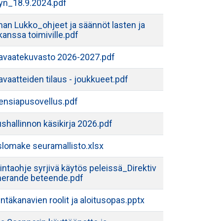
yyn_18.9.2024.pdf
an Lukko_ohjeet ja säännöt lasten ja
kanssa toimiville.pdf
avaatekuvasto 2026-2027.pdf
vaatteiden tilaus - joukkueet.pdf
ensiapusovellus.pdf
shallinnon käsikirja 2026.pdf
slomake seuramallisto.xlsx
ntaohje syrjivä käytös peleissä_Direktiv
nerande beteende.pdf
intäkanavien roolit ja aloitusopas.pptx