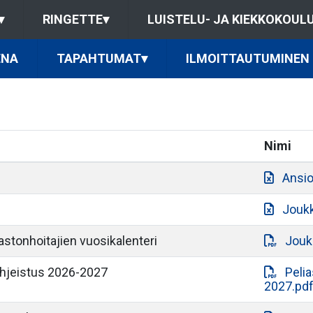
▾
RINGETTE
▾
LUISTELU- JA KIEKKOKOUL
ENA
TAPAHTUMAT
▾
ILMOITTAUTUMINEN
Nimi
Ansio
Joukk
astonhoitajien vuosikalenteri
Jouk
hjeistus 2026-2027
Peli
2027.pd