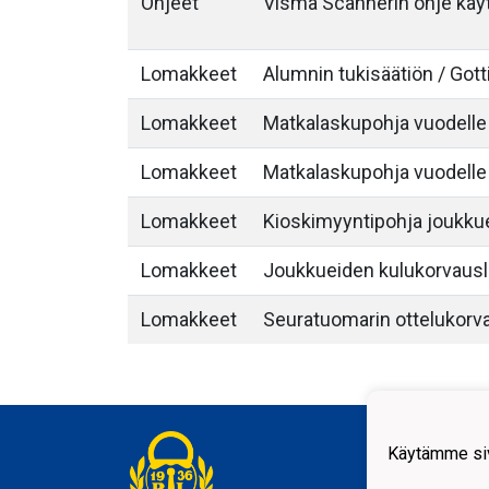
Ohjeet
Visma Scannerin ohje käyt
Lomakkeet
Alumnin tukisäätiön / Go
Lomakkeet
Matkalaskupohja vuodelle
Lomakkeet
Matkalaskupohja vuodelle
Lomakkeet
Kioskimyyntipohja joukkue
Lomakkeet
Joukkueiden kulukorvaus
Lomakkeet
Seuratuomarin ottelukor
Rauma
Käytämme siv
Kunin
2610