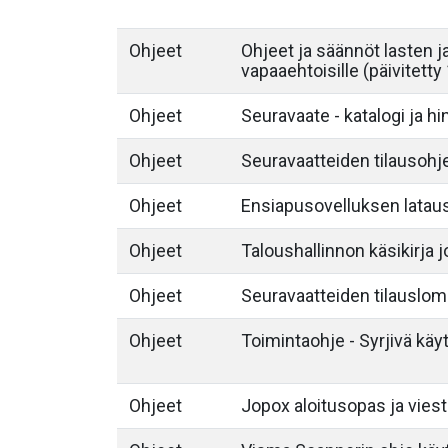
Ohjeet
Ohjeet ja säännöt lasten j
vapaaehtoisille (päivitetty
Ohjeet
Seuravaate - katalogi ja h
Ohjeet
Seuravaatteiden tilausohj
Ohjeet
Ensiapusovelluksen lataus
Ohjeet
Taloushallinnon käsikirja j
Ohjeet
Seuravaatteiden tilauslom
Ohjeet
Toimintaohje - Syrjivä käy
Ohjeet
Jopox aloitusopas ja viest