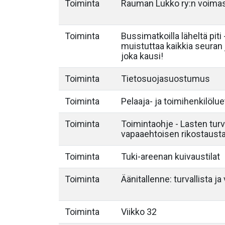
Toiminta
Rauman Lukko ry:n voimas
Toiminta
Bussimatkoilla läheltä piti
muistuttaa kaikkia seuran
joka kausi!
Toiminta
Tietosuojasuostumus
Toiminta
Pelaaja- ja toimihenkilölue
Toiminta
Toimintaohje - Lasten turva
vapaaehtoisen rikostausta
Toiminta
Tuki-areenan kuivaustilat
Toiminta
Äänitallenne: turvallista j
Toiminta
Viikko 32