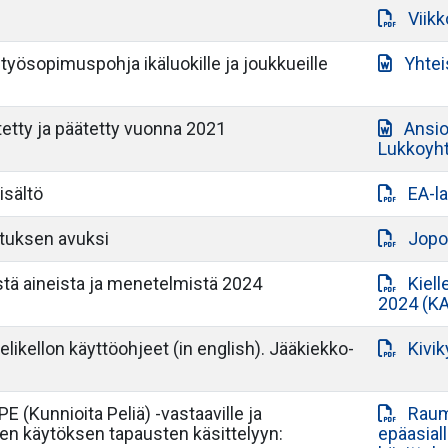
Viik
styösopimuspohja ikäluokille ja joukkueille
Yhte
etty ja päätetty vuonna 2021
Ansi
Lukkoyh
isältö
EA-l
utuksen avuksi
Jopox
istä aineista ja menetelmistä 2024
Kiell
2024 (KA
likellon käyttöohjeet (in english). Jääkiekko-
Kivik
 (Kunnioita Peliä) -vastaaville ja
Raum
isen käytöksen tapausten käsittelyyn:
epäasial