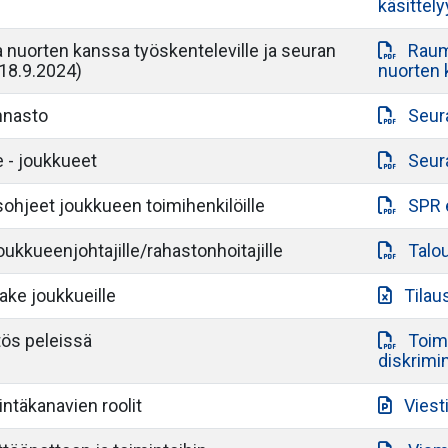
käsittel
a nuorten kanssa työskenteleville ja seuran
Raum
 18.9.2024)
nuorten 
innasto
Seur
e - joukkueet
Seura
ohjeet joukkueen toimihenkilöille
SPR 
oukkueenjohtajille/rahastonhoitajille
Talou
ake joukkueille
Tilau
tös peleissä
Toimi
diskrimi
intäkanavien roolit
Viest