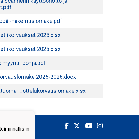
a Scannerin käyttöönotto ja
t.pdf
ippäi-hakemuslomake.pdf
etrikorvaukset 2025.xlsx
etrikorvaukset 2026.xlsx
kimyynti_pohja.pdf
korvauslomake 2025-2026.docx
tuomari_ottelukorvauslomake.xlsx
iminnallisiin