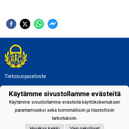
Tietosuojaseloste
Rauman Lukko ry
Käytämme sivustollamme evästeitä
Kuninkaankatu 3
26100 Rauma
Käytämme sivustollamme evästeitä käyttökokemuksen
parantamiseksi sekä toiminnallisiin ja tilastollisiin
tarkoituksiin.
Hyväksy kaikki
Vain pakolliset