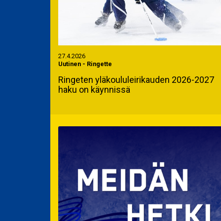
27.4.2026
Uutinen
-
Ringette
Ringeten yläkoululeirikauden 2026-2027
haku on käynnissä