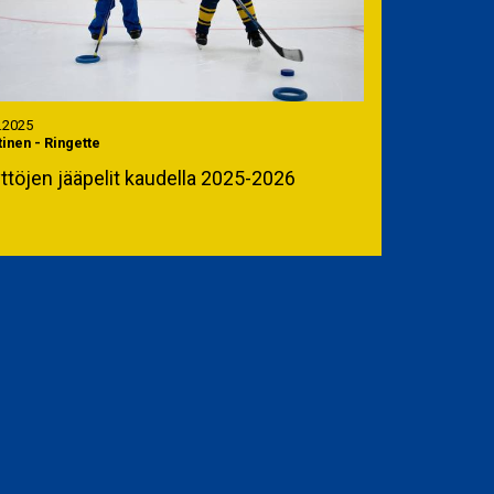
.2025
tinen
-
Ringette
ttöjen jääpelit kaudella 2025-2026