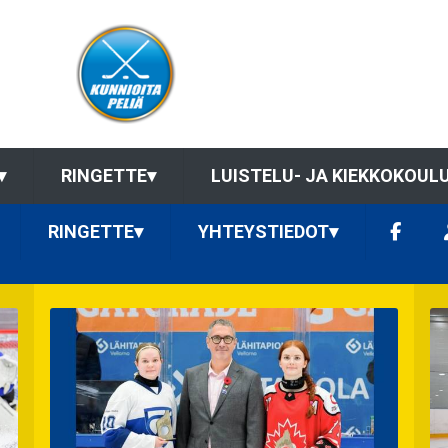
▾
RINGETTE
▾
LUISTELU- JA KIEKKOKOUL
RINGETTE
▾
YHTEYSTIEDOT
▾