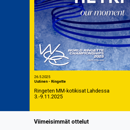
26.5.2025
Uutinen
-
Ringette
Ringeten MM-kotikisat Lahdessa
3.-9.11.2025
Viimeisimmät ottelut