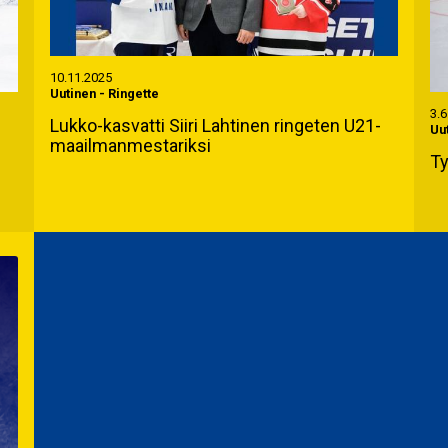
10.11.2025
Uutinen
-
Ringette
3.6
Lukko-kasvatti Siiri Lahtinen ringeten U21-
Uu
maailmanmestariksi
Ty