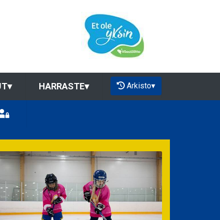
Arkisto
▾
UT
▾
HARRASTE
▾