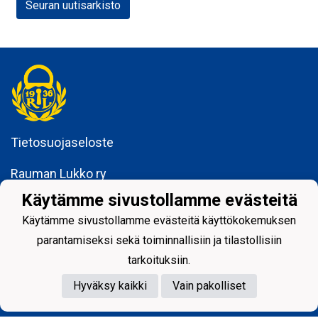
Seuran uutisarkisto
Tietosuojaseloste
Rauman Lukko ry
Kuninkaankatu 3
Käytämme sivustollamme evästeitä
26100 Rauma
Käytämme sivustollamme evästeitä käyttökokemuksen
parantamiseksi sekä toiminnallisiin ja tilastollisiin
tarkoituksiin.
Hyväksy kaikki
Vain pakolliset
Powered by