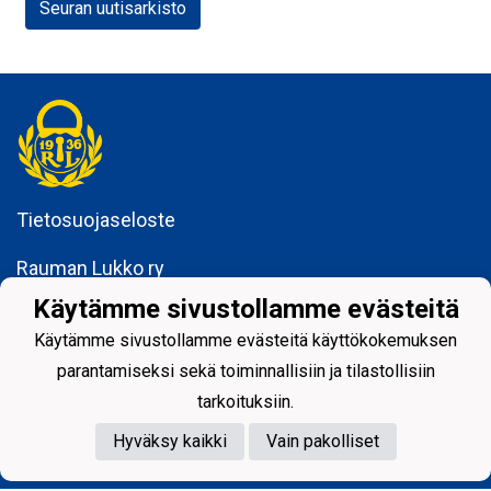
Seuran uutisarkisto
Tietosuojaseloste
Rauman Lukko ry
Kuninkaankatu 3
Käytämme sivustollamme evästeitä
26100 Rauma
Käytämme sivustollamme evästeitä käyttökokemuksen
parantamiseksi sekä toiminnallisiin ja tilastollisiin
tarkoituksiin.
Hyväksy kaikki
Vain pakolliset
Powered by