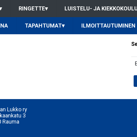
▾
RINGETTE
▾
LUISTELU- JA KIEKKOKOUL
ENA
TAPAHTUMAT
▾
ILMOITTAUTUMINEN
Se
n Lukko ry
kaankatu 3
0 Rauma