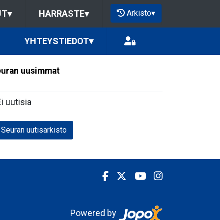
Arkisto
▾
UT
▾
HARRASTE
▾
YHTEYSTIEDOT
▾
uran uusimmat
Ei uutisia
Seuran uutisarkisto
Powered by