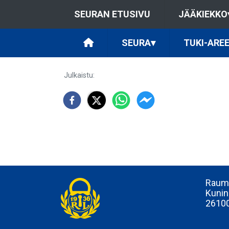
SEURAN ETUSIVU
JÄÄKIEKKO
SEURA
▾
TUKI-ARE
Julkaistu
:
Rauma
Kunin
2610