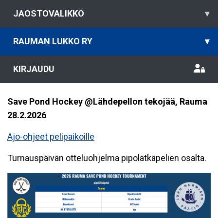
JAOSTOVALIKKO
▾
RAUMAN LUKKO RY
▾
KIRJAUDU
Save Pond Hockey @Lähdepellon tekojää, Rauma
28.2.2026
Ajo-ohjeet pelipaikoille
Turnauspäivän otteluohjelma pipolätkäpelien osalta.