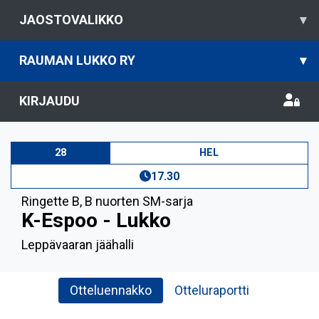
JAOSTOVALIKKO
▾
RAUMAN LUKKO RY
▾
KIRJAUDU
28
HEL
17.30
Ringette B
,
B nuorten SM-sarja
K-Espoo - Lukko
Leppävaaran jäähalli
Otteluennakko
Otteluraportti