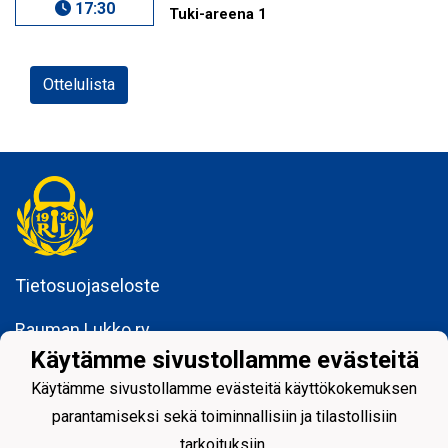
17:30
Tuki-areena 1
Ottelulista
Tietosuojaseloste
Rauman Lukko ry
Kuninkaankatu 3
Käytämme sivustollamme evästeitä
26100 Rauma
Käytämme sivustollamme evästeitä käyttökokemuksen
parantamiseksi sekä toiminnallisiin ja tilastollisiin
tarkoituksiin.