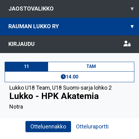
JAOSTOVALIKKO
▾
RAUMAN LUKKO RY
▾
KIRJAUDU
11
TAM
14.00
Lukko U18 Team
,
U18 Suomi-sarja lohko 2
Lukko - HPK Akatemia
Notra
Otteluennakko
Otteluraportti