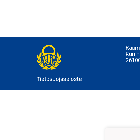
Rauma
Kunin
2610
Tietosuojaseloste