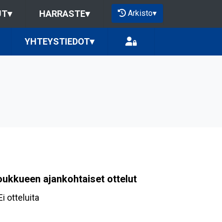
Arkisto
▾
UT
▾
HARRASTE
▾
YHTEYSTIEDOT
▾
oukkueen ajankohtaiset ottelut
Ei otteluita