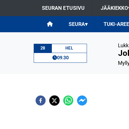
SEURAN ETUSIVU
JÄÄKIEKKO
SEURA
▾
TUKI-ARE
Lukk
28
HEL
Jo
09.30
Myll