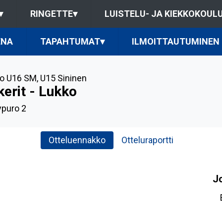
▾
RINGETTE
▾
LUISTELU- JA KIEKKOKOUL
ENA
TAPAHTUMAT
▾
ILMOITTAUTUMINEN
o U16 SM
,
U15 Sininen
kerit - Lukko
ypuro 2
Otteluennakko
Otteluraportti
J