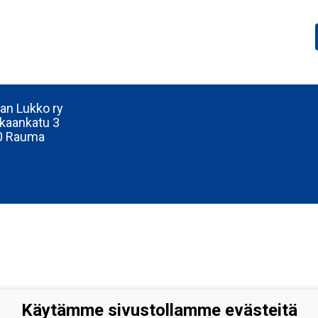
n Lukko ry
kaankatu 3
0 Rauma
Käytämme sivustollamme evästeitä