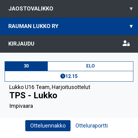
JAOSTOVALIKKO
▾
RAUMAN LUKKO RY
▾
KIRJAUDU
30
ELO
12.15
Lukko U16 Team
,
Harjoitusottelut
TPS - Lukko
Impivaara
Otteluennakko
Otteluraportti