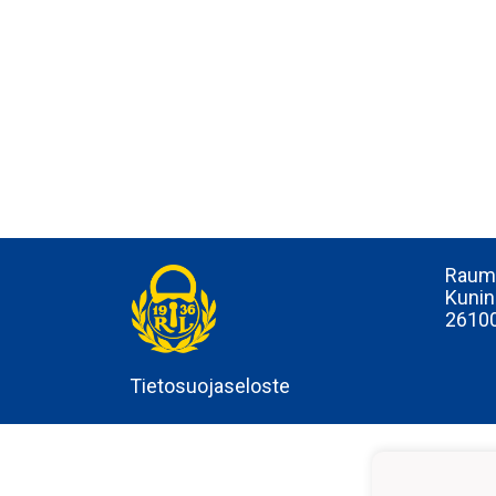
Rauma
Kunin
2610
Tietosuojaseloste