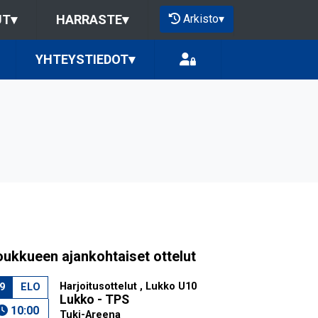
Arkisto
▾
UT
▾
HARRASTE
▾
YHTEYSTIEDOT
▾
oukkueen ajankohtaiset ottelut
Harjoitusottelut , Lukko U10
9
ELO
Lukko - TPS
10:00
Tuki-Areena