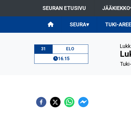
SEURAN ETUSIVU
JÄÄKIEKKO
SEURA
▾
TUKI-ARE
Lukk
31
ELO
Lu
16.15
Tuki