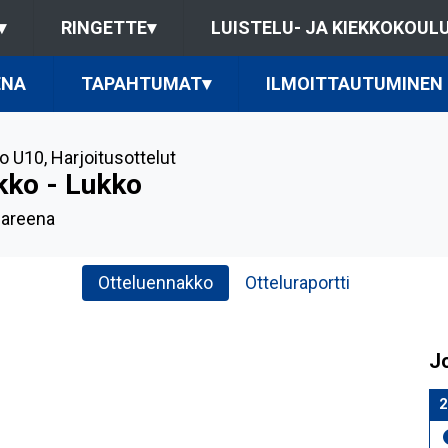
▾
RINGETTE
▾
LUISTELU- JA KIEKKOKOUL
ENA
TAPAHTUMAT
▾
ILMOITTAUTUMINEN
o U10
,
Harjoitusottelut
kko - Lukko
-areena
Otteluennakko
Otteluraportti
J
2