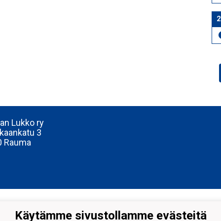
2
n Lukko ry
kaankatu 3
0 Rauma
Käytämme sivustollamme evästeitä