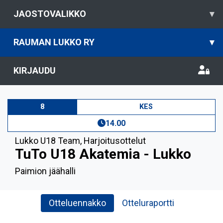
JAOSTOVALIKKO
▾
RAUMAN LUKKO RY
▾
KIRJAUDU
8
KES
14.00
Lukko U18 Team
,
Harjoitusottelut
TuTo U18 Akatemia - Lukko
Paimion jäähalli
Otteluennakko
Otteluraportti