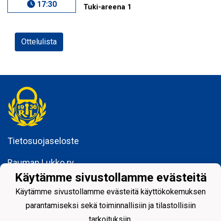
17:30
Tuki-areena 1
Ottelulista
Tietosuojaseloste
Rauman Lukko ry
Kuninkaankatu 3
Käytämme sivustollamme evästeitä
26100 Rauma
Käytämme sivustollamme evästeitä käyttökokemuksen
parantamiseksi sekä toiminnallisiin ja tilastollisiin
tarkoituksiin.