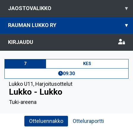
JAOSTOVALIKKO
▾
RAUMAN LUKKO RY
▾
KIRJAUDU
7
KES
09.30
Lukko U11
,
Harjoitusottelut
Lukko - Lukko
Tuki-areena
Otteluennakko
Otteluraportti