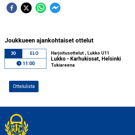
Joukkueen ajankohtaiset ottelut
Harjoitusottelut , Lukko U11
30
ELO
Lukko - Karhukissat, Helsinki
11:00
Tukiareena
Ottelulista