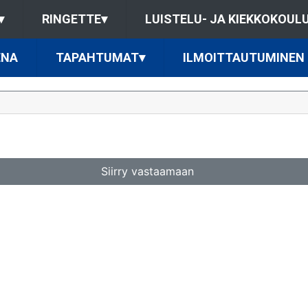
▾
RINGETTE
▾
LUISTELU- JA KIEKKOKOUL
ENA
TAPAHTUMAT
▾
ILMOITTAUTUMINEN