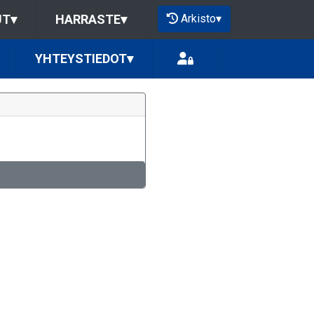
Arkisto
▾
UT
▾
HARRASTE
▾
YHTEYSTIEDOT
▾