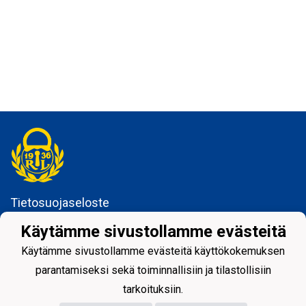
Tietosuojaseloste
Käytämme sivustollamme evästeitä
Rauman Lukko ry
Kuninkaankatu 3
Käytämme sivustollamme evästeitä käyttökokemuksen
26100 Rauma
parantamiseksi sekä toiminnallisiin ja tilastollisiin
tarkoituksiin.