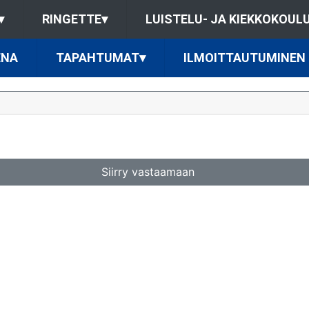
▾
RINGETTE
▾
LUISTELU- JA KIEKKOKOUL
ENA
TAPAHTUMAT
▾
ILMOITTAUTUMINEN