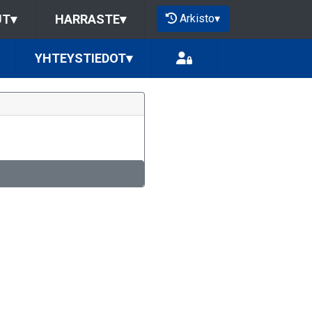
Arkisto
▾
UT
▾
HARRASTE
▾
YHTEYSTIEDOT
▾