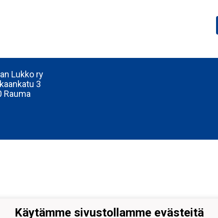
n Lukko ry
kaankatu 3
0 Rauma
Käytämme sivustollamme evästeitä