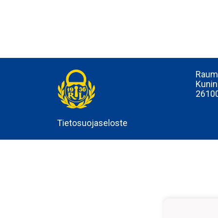
Rauma
Kunin
2610
Tietosuojaseloste