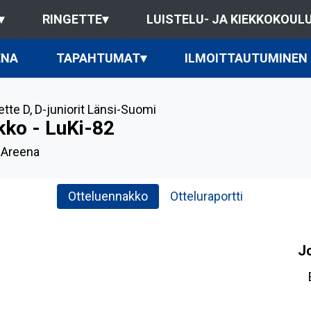
▾
RINGETTE
▾
LUISTELU- JA KIEKKOKOUL
ENA
TAPAHTUMAT
▾
ILMOITTAUTUMINEN
ette D
,
D-juniorit Länsi-Suomi
kko - LuKi-82
-Areena
Otteluennakko
Otteluraportti
J