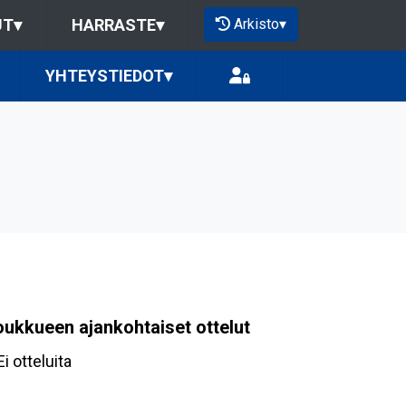
Arkisto
▾
UT
▾
HARRASTE
▾
YHTEYSTIEDOT
▾
oukkueen ajankohtaiset ottelut
Ei otteluita