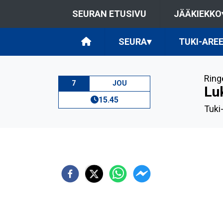
SEURAN ETUSIVU
JÄÄKIEKKO
SEURA
▾
TUKI-ARE
Ring
7
JOU
Lu
15.45
Tuki