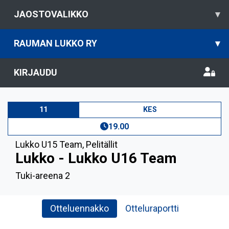
JAOSTOVALIKKO
▾
RAUMAN LUKKO RY
▾
KIRJAUDU
11
KES
19.00
Lukko U15 Team
,
Pelitällit
Lukko - Lukko U16 Team
Tuki-areena 2
Otteluennakko
Otteluraportti