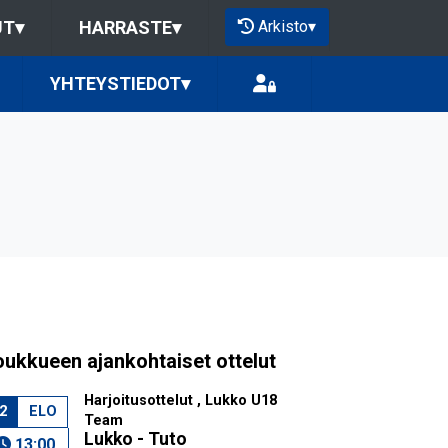
Arkisto
▾
UT
▾
HARRASTE
▾
YHTEYSTIEDOT
▾
oukkueen ajankohtaiset ottelut
Harjoitusottelut , Lukko U18
2
ELO
Team
Lukko - Tuto
13:00