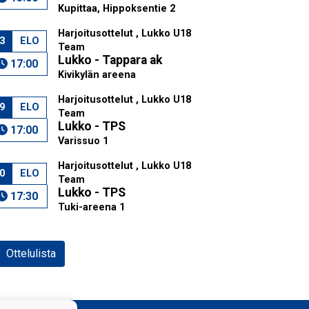
Kupittaa, Hippoksentie 2
Harjoitusottelut , Lukko U18
3
ELO
Team
Lukko - Tappara ak
17:00
Kivikylän areena
Harjoitusottelut , Lukko U18
9
ELO
Team
Lukko - TPS
17:00
Varissuo 1
Harjoitusottelut , Lukko U18
0
ELO
Team
Lukko - TPS
17:30
Tuki-areena 1
Ottelulista