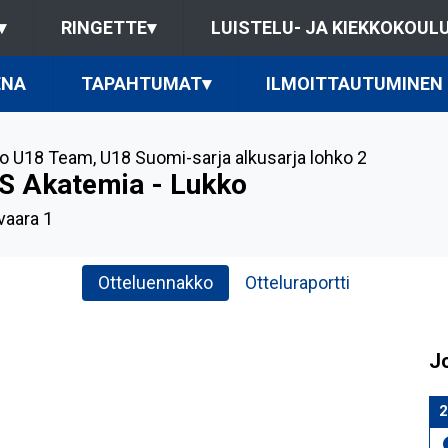
▾
RINGETTE
▾
LUISTELU- JA KIEKKOKOUL
ENA
TAPAHTUMAT
▾
ILMOITTAUTUMINEN
o U18 Team
,
U18 Suomi-sarja alkusarja lohko 2
S Akatemia - Lukko
vaara 1
Otteluennakko
Otteluraportti
J
2