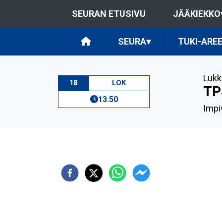
SEURAN ETUSIVU
JÄÄKIEKKO
SEURA
▾
TUKI-ARE
Lukk
18
LOK
TP
13.50
Impi