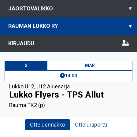
JAOSTOVALIKKO
▾
RAUMAN LUKKO RY
▾
KIRJAUDU
2
MAR
14.00
Lukko U12
,
U12 Aluesarja
Lukko Flyers - TPS Allut
Rauma TK2 (p)
Otteluennakko
Otteluraportti