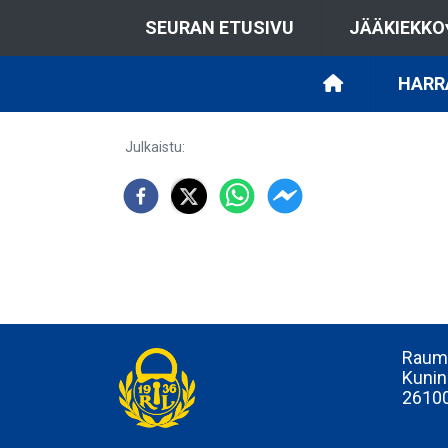
SEURAN ETUSIVU
JÄÄKIEKKO
HARR
Julkaistu
:
Rauma
Kunin
2610