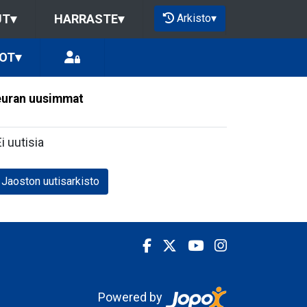
Arkisto
▾
UT
▾
HARRASTE
▾
OT
▾
uran uusimmat
Ei uutisia
Jaoston uutisarkisto
Powered by