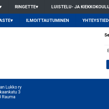
▾
RINGETTE
▾
LUISTELU- JA KIEKKOKOUL
ASTE
▾
ILMOITTAUTUMINEN
YHTEYSTIED
Se
n Lukko ry
kaankatu 3
0 Rauma