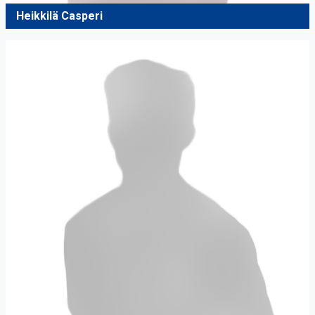
Heikkilä Casperi