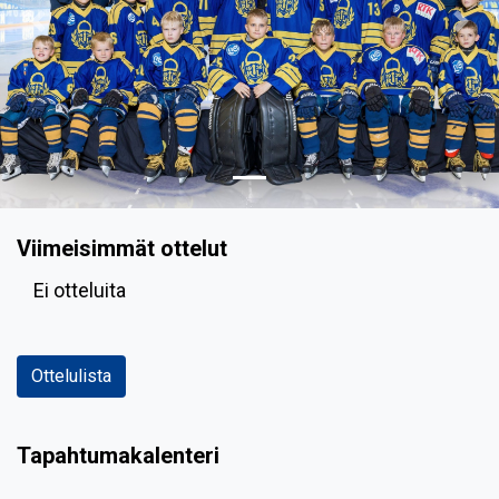
Previous
Nex
Viimeisimmät ottelut
Ei otteluita
Ottelulista
Tapahtumakalenteri