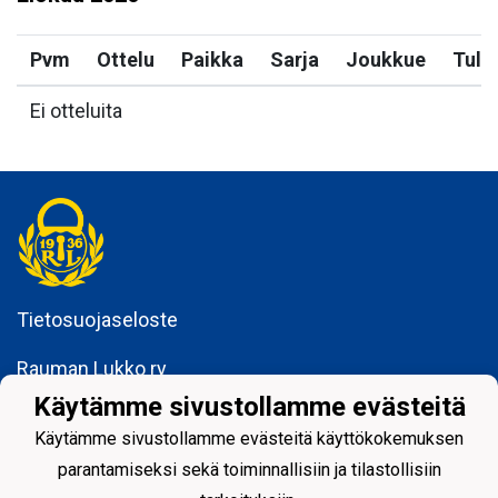
Pvm
Ottelu
Paikka
Sarja
Joukkue
Tulo
Ei otteluita
Tietosuojaseloste
Rauman Lukko ry
Kuninkaankatu 3
Käytämme sivustollamme evästeitä
26100 Rauma
Käytämme sivustollamme evästeitä käyttökokemuksen
parantamiseksi sekä toiminnallisiin ja tilastollisiin