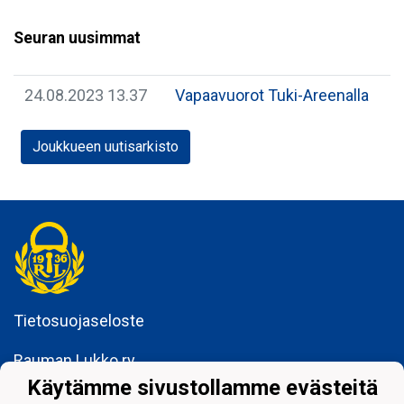
Seuran uusimmat
24.08.2023 13.37
Vapaavuorot Tuki-Areenalla
Joukkueen uutisarkisto
Tietosuojaseloste
Rauman Lukko ry
Kuninkaankatu 3
Käytämme sivustollamme evästeitä
26100 Rauma