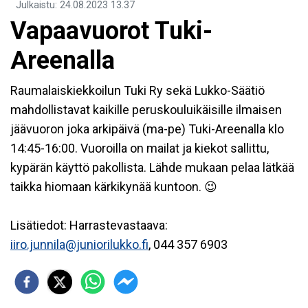
Julkaistu
:
24.08.2023
13.37
Vapaavuorot Tuki-
Areenalla
Raumalaiskiekkoilun Tuki Ry sekä Lukko-Säätiö
mahdollistavat kaikille peruskouluikäisille ilmaisen
jäävuoron joka arkipäivä (ma-pe) Tuki-Areenalla klo
14:45-16:00. Vuoroilla on mailat ja kiekot sallittu,
kypärän käyttö pakollista. Lähde mukaan pelaa lätkää
taikka hiomaan kärkikynää kuntoon. 😉
Lisätiedot: Harrastevastaava:
iiro.junnila@juniorilukko.fi
, 044 357 6903