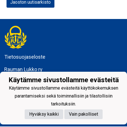
Jaoston uutisarkisto
Tietosuojaseloste
Rauman Lukko ry
Kuninkaankatu 3
Käytämme sivustollamme evästeitä
26100 Rauma
Käytämme sivustollamme evästeitä käyttökokemuksen
parantamiseksi sekä toiminnallisiin ja tilastollisiin
tarkoituksiin.
Hyväksy kaikki
Vain pakolliset
Powered by