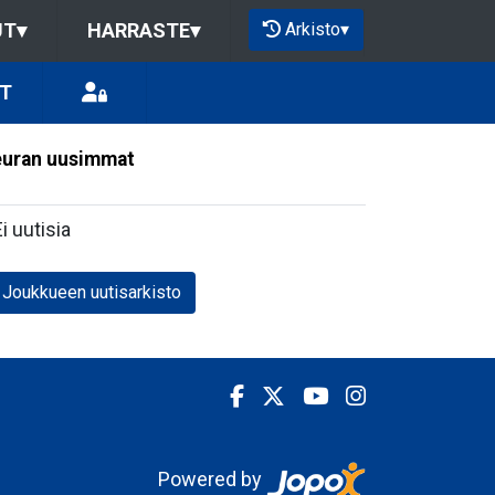
Arkisto
▾
UT
▾
HARRASTE
▾
ÖT
uran uusimmat
Ei uutisia
Joukkueen uutisarkisto
Powered by