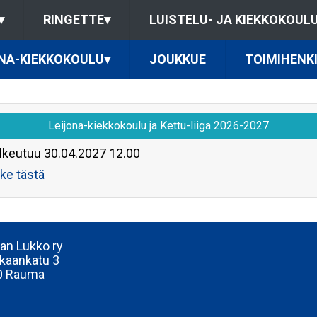
▾
RINGETTE
▾
LUISTELU- JA KIEKKOKOUL
NA-KIEKKOKOULU
▾
JOUKKUE
TOIMIHENK
Leijona-kiekkokoulu ja Kettu-liiga 2026-2027
lkeutuu
30.04.2027 12.00
ke tästä
n Lukko ry
kaankatu 3
0 Rauma