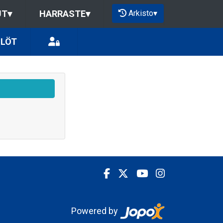
Arkisto
▾
UT
▾
HARRASTE
▾
ILÖT
Powered by