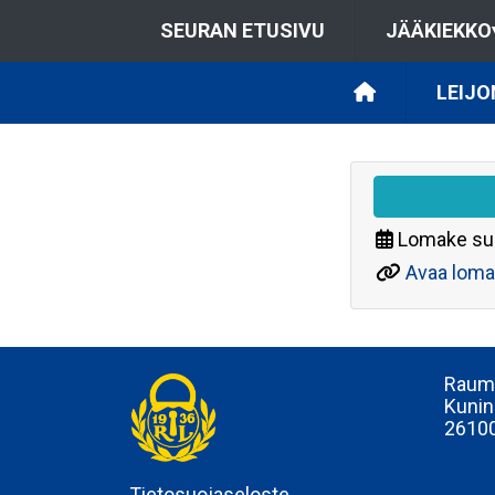
SEURAN ETUSIVU
JÄÄKIEKKO
LEIJO
Lomake su
Avaa loma
Rauma
Kunin
2610
Tietosuojaseloste