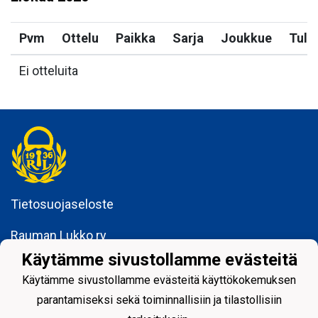
Pvm
Ottelu
Paikka
Sarja
Joukkue
Tulo
Ei otteluita
Tietosuojaseloste
Rauman Lukko ry
Kuninkaankatu 3
Käytämme sivustollamme evästeitä
26100 Rauma
Käytämme sivustollamme evästeitä käyttökokemuksen
parantamiseksi sekä toiminnallisiin ja tilastollisiin