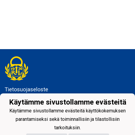
Tietosuojaseloste
Käytämme sivustollamme evästeitä
Rauman Lukko ry
Kuninkaankatu 3
Käytämme sivustollamme evästeitä käyttökokemuksen
26100 Rauma
parantamiseksi sekä toiminnallisiin ja tilastollisiin
tarkoituksiin.