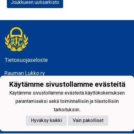
Joukkueen uutisarkisto
Tietosuojaseloste
Rauman Lukko ry
Kuninkaankatu 3
Käytämme sivustollamme evästeitä
26100 Rauma
Käytämme sivustollamme evästeitä käyttökokemuksen
parantamiseksi sekä toiminnallisiin ja tilastollisiin
tarkoituksiin.
Hyväksy kaikki
Vain pakolliset
Powered by