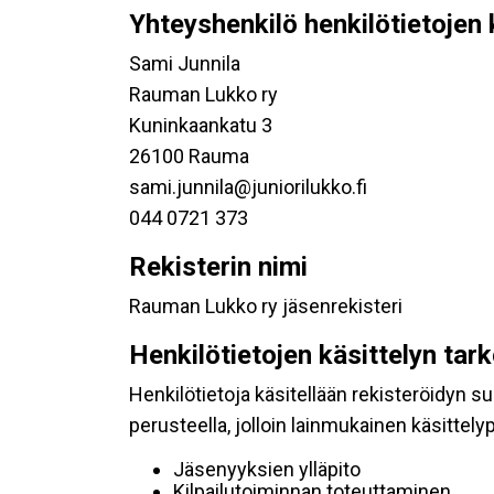
Yhteyshenkilö henkilötietojen 
Sami Junnila
Rauman Lukko ry
Kuninkaankatu 3
26100 Rauma
sami.junnila@juniorilukko.fi
044 0721 373
Rekisterin nimi
Rauman Lukko ry jäsenrekisteri
Henkilötietojen käsittelyn tar
Henkilötietoja käsitellään rekisteröidyn 
perusteella, jolloin lainmukainen käsittelyp
Jäsenyyksien ylläpito
Kilpailutoiminnan toteuttaminen