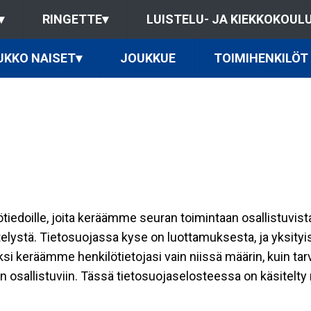
▾
RINGETTE
▾
LUISTELU- JA KIEKKOKOUL
UKKO NAISET
▾
JOUKKUE
TOIMIHENKILÖT
ilötiedoille, joita keräämme seuran toimintaan osallistuvist
ttelystä. Tietosuojassa kyse on luottamuksesta, ja yksity
ksi keräämme henkilötietojasi vain niissä määrin, kuin ta
allistuviin. Tässä tietosuojaselosteessa on käsitelty nii