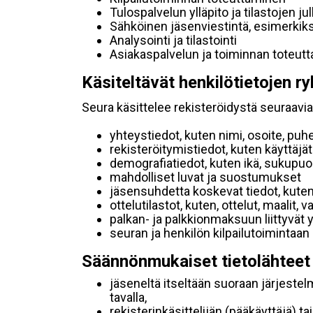
Tulospalvelun ylläpito ja tilastojen ju
Sähköinen jäsenviestintä, esimerkik
Analysointi ja tilastointi
Asiakaspalvelun ja toiminnan toteut
Käsiteltävät henkilötietojen ry
Seura käsittelee rekisteröidystä seuraavia 
yhteystiedot, kuten nimi, osoite, puh
rekisteröitymistiedot, kuten käyttäj
demografiatiedot, kuten ikä, sukupuoli 
mahdolliset luvat ja suostumukset
jäsensuhdetta koskevat tiedot, kuten
ottelutilastot, kuten, ottelut, maalit,
palkan- ja palkkionmaksuun liittyvät 
seuran ja henkilön kilpailutoimintaan
Säännönmukaiset tietolähteet
jäseneltä itseltään suoraan järjestel
tavalla,
rekisterinkäsittelijän (pääkäyttäjä) ta