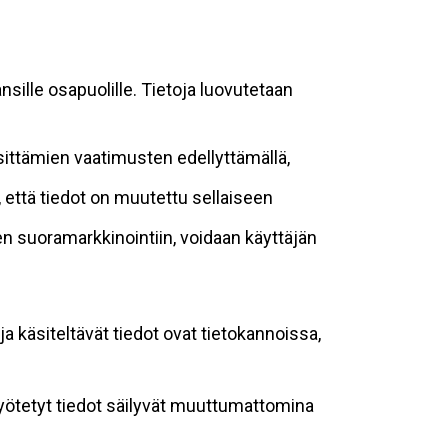
sille osapuolille. Tietoja luovutetaan
sittämien vaatimusten edellyttämällä,
n, että tiedot on muutettu sellaiseen
suoramarkkinointiin, voidaan käyttäjän
ja käsiteltävät tiedot ovat tietokannoissa,
 syötetyt tiedot säilyvät muuttumattomina