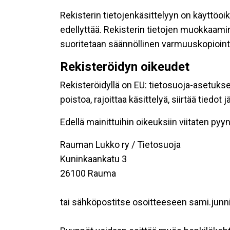
Rekisterin tietojenkäsittelyyn on käyttöoik
edellyttää. Rekisterin tietojen muokkaami
suoritetaan säännöllinen varmuuskopiointi
Rekisteröidyn oikeudet
Rekisteröidyllä on EU: tietosuoja-asetukse
poistoa, rajoittaa käsittelyä, siirtää tiedo
Edellä mainittuihin oikeuksiin viitaten pyynn
Rauman Lukko ry / Tietosuoja
Kuninkaankatu 3
26100 Rauma
tai sähköpostitse osoitteeseen sami.junni