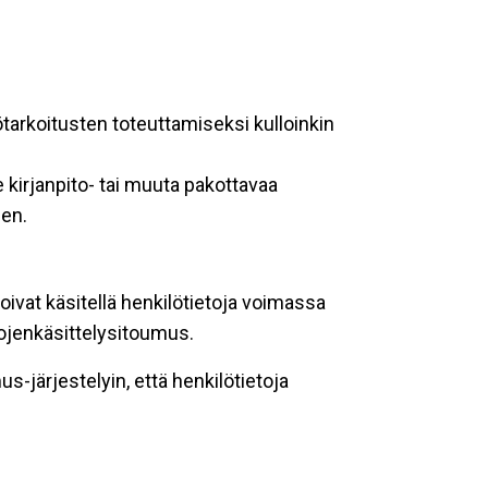
ötarkoitusten toteuttamiseksi kulloinkin
 kirjanpito- tai muuta pakottavaa
een.
oivat käsitellä henkilötietoja voimassa
tojenkäsittelysitoumus.
-järjestelyin, että henkilötietoja