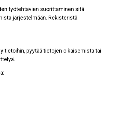
oiden työtehtävien suorittaminen sitä
ista järjestelmään. Rekisteristä
tietoihin, pyytää tietojen oikaisemista tai
ttelyä.
a: