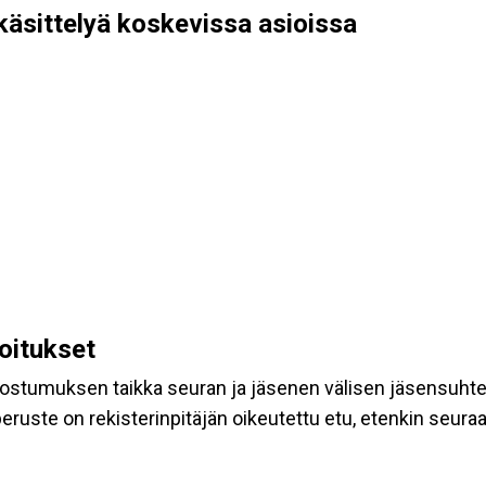
käsittelyä koskevissa asioissa
koitukset
suostumuksen taikka seuran ja jäsenen välisen jäsensuht
eruste on rekisterinpitäjän oikeutettu etu, etenkin seuraav