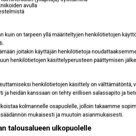
niikoiden avulla
rjestelmistä
an kuin on tarpeen yllä määriteltyjen henkilötietojen käytt
i.
ttämään joitakin käyttäjän henkilötietoja noudattaaksemme
un henkilötietojen käsittelyperusteen päättymisen jälk
teuttamiseksi henkilötietojen käsittely on välttämätöntä, v
 ja heidän kanssaan on tehty erillisen salassapito ja tie
koistaa kolmannelle osapuolelle, jolloin takaamme sopimus
insäädännön mukaisesti ja muutoin asianmukaisesti.
pan talousalueen ulkopuolelle