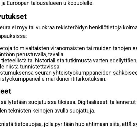
 ja Euroopan talousalueen ulkopuolelle.
vutukset
ura ei myy tai vuokraa rekisteröidyn henkilötietoja kolman
tapauksissa:
etoja toimivaltaisten viranomaisten tai muiden tahojen e
töön perustuvalla, tavalla.
 tieteellistä tai historiallista tutkimusta varten edellyttäe
e niistä tunnistettavissa.
uostumuksensa seuran yhteistyökumppaneiden sähköiseen 
hteistyökumppaneille markkinointitarkoituksiin.
teet
äilytetään suojatuissa tiloissa. Digitaalisesti tallennetut 
en teknisten keinojen avulla suojattuja.
stä tietosuojaa, jolla pyritään huolehtimaan siitä, että̈