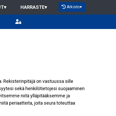
Arkisto
▾
UT
▾
HARRASTE
▾
a. Rekisterinpitäjä on vastuussa sille
isyytesi sekä henkilötietojesi suojaaminen
rvitsemme niitä ylläpitääksemme ja
tä periaatteita, joita seura toteuttaa