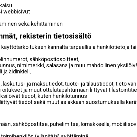
lkaisu
si webbisivut
taminen sekä kehittäminen
hmät, rekisterin tietosisältö
käyttötarkoituksen kannalta tarpeellisia henkilötietoja tai
elinnumerot, sähköpostiosoitteet,
ätunnus, nimimerkki, salasana ja muu mahdollinen yksilöiv
ja äidinkieli,
, laskutus- ja maksutiedot, tuote- ja tilaustiedot, tieto
 varoitukset ja muut ottelutapahtumaan liittyvät tilastointiti
yksilöivät tiedot, kuten henkilötunnus
 liittyvät tiedot sekä muut asiakkaan suostumuksella kerät
mään, sähköpostitse, puhelimitse, lomakkeella, mobiilisove
i toimihenkilön (ylläpitäjä) syöttäminä