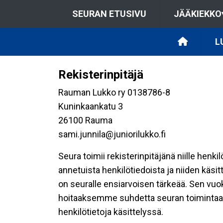
SEURAN ETUSIVU
JÄÄKIEKKO
L
Rekisterinpitäjä
Rauman Lukko ry 0138786-8
Kuninkaankatu 3
26100 Rauma
sami.junnila@juniorilukko.fi
Seura toimii rekisterinpitäjänä niille henk
annetuista henkilötiedoista ja niiden käsi
on seuralle ensiarvoisen tärkeää. Sen vuo
hoitaaksemme suhdetta seuran toimintaan os
henkilötietoja käsittelyssä.