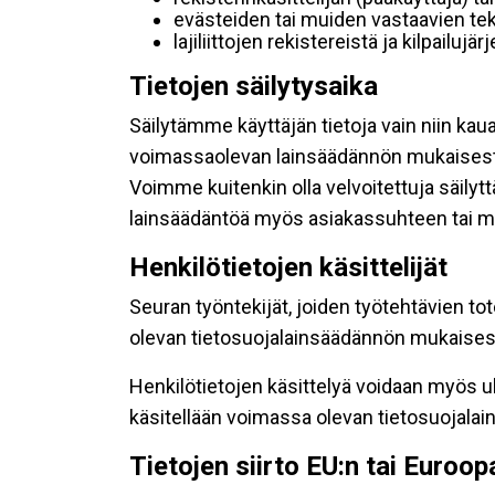
evästeiden tai muiden vastaavien tek
lajiliittojen rekistereistä ja kilpailujä
Tietojen säilytysaika
Säilytämme käyttäjän tietoja vain niin kau
voimassaolevan lainsäädännön mukaisest
Voimme kuitenkin olla velvoitettuja säily
lainsäädäntöä myös asiakassuhteen tai mu
Henkilötietojen käsittelijät
Seuran työntekijät, joiden työtehtävien to
olevan tietosuojalainsäädännön mukaisesti
Henkilötietojen käsittelyä voidaan myös ul
käsitellään voimassa olevan tietosuojala
Tietojen siirto EU:n tai Euroo