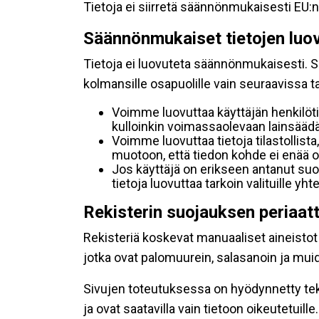
Tietoja ei siirretä säännönmukaisesti EU:n
Säännönmukaiset tietojen luo
Tietoja ei luovuteta säännönmukaisesti. Se
kolmansille osapuolille vain seuraavissa 
Voimme luovuttaa käyttäjän henkilöti
kulloinkin voimassaolevaan lainsäädän
Voimme luovuttaa tietoja tilastollista,
muotoon, että tiedon kohde ei enää ol
Jos käyttäjä on erikseen antanut s
tietoja luovuttaa tarkoin valituille y
Rekisterin suojauksen periaat
Rekisteriä koskevat manuaaliset aineistot s
jotka ovat palomuurein, salasanoin ja muid
Sivujen toteutuksessa on hyödynnetty tekni
ja ovat saatavilla vain tietoon oikeutetuille.