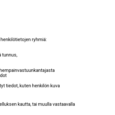
 henkilötietojen ryhmiä:
ä tunnus,
 vanhempainvastuunkantajasta
edot
yt tiedot, kuten henkilön kuva
lluksen kautta, tai muulla vastaavalla