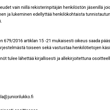
eudet vain niillä rekisterinpitäjän henkilöstön jäsenillä j
nen ja lukeminen edellyttää henkilökohtaista tunnistautum
.
n 679/2016 artiklan 15 -21 mukaisesti oikeus saada pääsy 
t järjestelmästä toiseen sekä vastustaa henkilötietojen käsi
öt tulee lähettää kirjallisesti ja allekirjoitettuna osoitteell
la@juniorilukko.fi