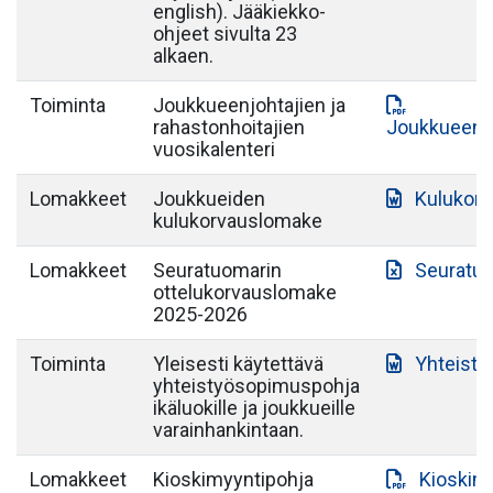
english). Jääkiekko-
ohjeet sivulta 23
alkaen.
Toiminta
Joukkueenjohtajien ja
rahastonhoitajien
Joukkueenjo
vuosikalenteri
Lomakkeet
Joukkueiden
Kulukor
kulukorvauslomake
Lomakkeet
Seuratuomarin
Seuratuo
ottelukorvauslomake
2025-2026
Toiminta
Yleisesti käytettävä
Yhteist
yhteistyösopimuspohja
ikäluokille ja joukkueille
varainhankintaan.
Lomakkeet
Kioskimyyntipohja
Kioskim