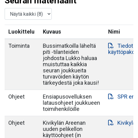
Seuran materiaalit
Luokittelu
Kuvaus
Nimi
Toiminta
Bussimatkoilla läheltä
Tiedote 
piti -tilanteiden
käyttöpako
johdosta Lukko haluaa
muistuttaa kaikkia
seuran joukkueita
turvavöiden käytön
tärkeydestä joka kausi!
Ohjeet
Ensiapusovelluksen
SPR ens
latausohjeet joukkueen
toimihenkilöille
Ohjeet
Kivikylän Areenan
Kivikylä
uuden pelikellon
käyttöohjeet (in