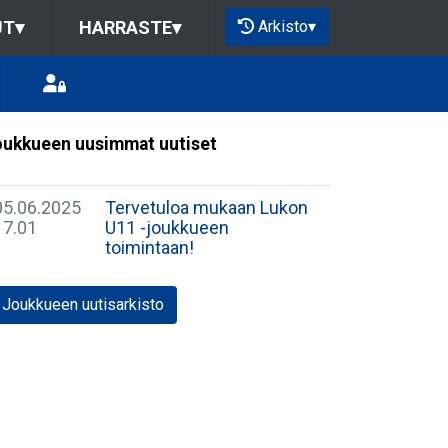
Arkisto
▾
UT
▾
HARRASTE
▾
ukkueen uusimmat uutiset
05.06.2025
Tervetuloa mukaan Lukon
17.01
U11 -joukkueen
toimintaan!
Joukkueen uutisarkisto