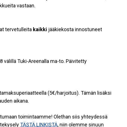
kkueita vastaan.
t tervetulleita
kaikki
jääkiekosta innostuneet
 välillä Tuki-Areenalla ma-to. Päivitetty
rtamaksuperiaatteella (5€/harjoitus). Tämän lisäksi
auden aikana.
tustumaan toimintaamme! Olethan siis yhteydessä
stekysely
TÄSTÄ LINKISTÄ
, niin olemme sinuun