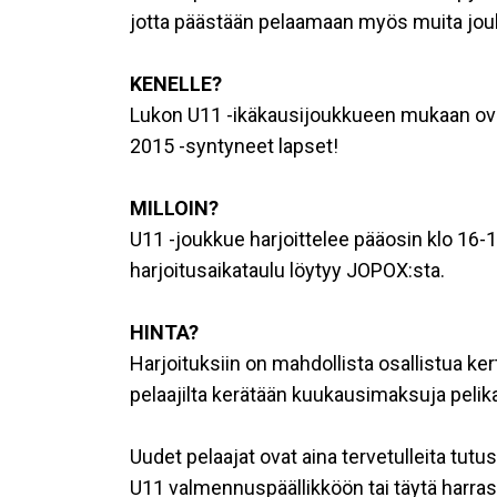
jotta päästään pelaamaan myös muita jou
KENELLE?
Lukon U11 -ikäkausijoukkueen mukaan ova
2015 -syntyneet lapset!
MILLOIN?
U11 -joukkue harjoittelee pääosin klo 16-18
harjoitusaikataulu löytyy JOPOX:sta.
HINTA?
Harjoituksiin on mahdollista osallistua ke
pelaajilta kerätään kuukausimaksuja pelik
Uudet pelaajat ovat aina tervetulleita tu
U11 valmennuspäällikköön tai täytä harra