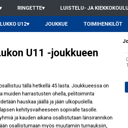
▾
RINGETTE
▾
LUISTELU- JA KIEKKOKOUL
LUKKO U12
▾
JOUKKUE
TOIMIHENKILÖT
Jo
Lukon U11 -joukkueen
allistuu tällä hetkellä 45 lasta. Joukkueessa on
sa muiden harrastusten ohella, pelitoiminta
detään hauskaa jäällä ja jään ulkopuolella.
 lapsen kehitysvaiheeseen sopivalle tasolle.
yhmiä ja kauden aikana osallistutaan länsirannikon
itään osallistumaan myös muutamiin turnauksiin,