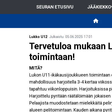
SEURAN ETUSIVU
JÄÄKIEKKO
Lukko U12
Julkaistu
:
05.06.2025
17.01
Tervetuloa mukaan 
toimintaan!
MITÄ?
Lukon U11-ikäkausijoukkueen toimintaan os
mahdollisuus harjoitella 3-4 kertaa viikos
tapahtuu viikonloppuisin. Harjoituksissa pi
Harjoittelu pyritään räätälöimään jokaisen
Pelaajista muodostetaan mielekkäitä pelir
alueen pelitoimintaan. Kauden aikana pyr