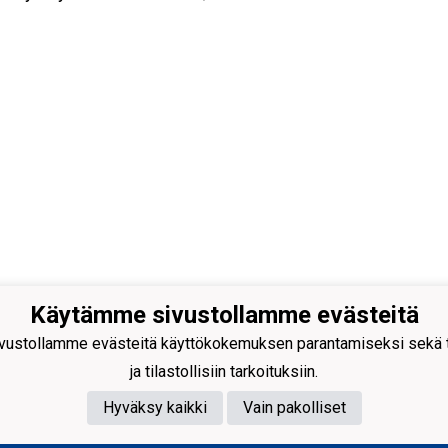
Käytämme sivustollamme evästeitä
n Lukko ry
kaankatu 3
ustollamme evästeitä käyttökokemuksen parantamiseksi sekä to
0 Rauma
ja tilastollisiin tarkoituksiin.
Hyväksy kaikki
Vain pakolliset