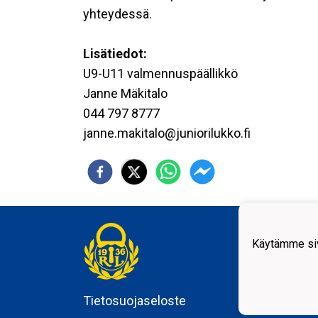
yhteydessä.
Lisätiedot:
U9-U11 valmennuspäällikkö
Janne Mäkitalo
044 797 8777
janne.makitalo@juniorilukko.fi
Rauma
Kunin
Käytämme siv
2610
Tietosuojaseloste