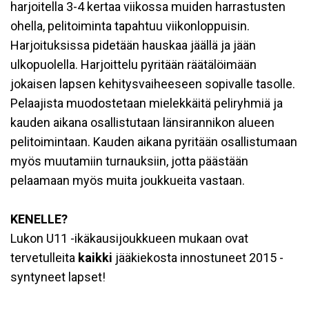
harjoitella 3-4 kertaa viikossa muiden harrastusten
ohella, pelitoiminta tapahtuu viikonloppuisin.
Harjoituksissa pidetään hauskaa jäällä ja jään
ulkopuolella. Harjoittelu pyritään räätälöimään
jokaisen lapsen kehitysvaiheeseen sopivalle tasolle.
Pelaajista muodostetaan mielekkäitä peliryhmiä ja
kauden aikana osallistutaan länsirannikon alueen
pelitoimintaan. Kauden aikana pyritään osallistumaan
myös muutamiin turnauksiin, jotta päästään
pelaamaan myös muita joukkueita vastaan.
KENELLE?
Lukon U11 -ikäkausijoukkueen mukaan ovat
tervetulleita
kaikki
jääkiekosta innostuneet 2015 -
syntyneet lapset!