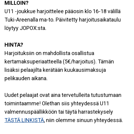
MILLOIN?
U11 -joukkue harjoittelee pääosin klo 16-18 välillä
Tuki-Areenalla ma-to. Päivitetty harjoitusaikataulu
löytyy JOPOX:sta.
HINTA?
Harjoituksiin on mahdollista osallistua
kertamaksuperiaatteella (5€/harjoitus). Tämän
lisäksi pelaajilta kerätään kuukausimaksuja
pelikauden aikana.
Uudet pelaajat ovat aina tervetulleita tutustumaan
toimintaamme! Olethan siis yhteydessä U11
valmennuspäällikköön tai täytä harrastekysely
TÄSTÄ LINKISTÄ
, niin olemme sinuun yhteydessä.