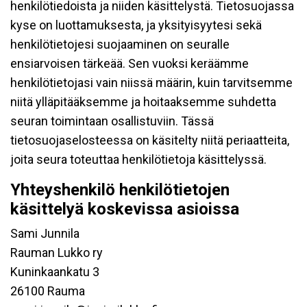
henkilötiedoista ja niiden käsittelystä. Tietosuojassa
kyse on luottamuksesta, ja yksityisyytesi sekä
henkilötietojesi suojaaminen on seuralle
ensiarvoisen tärkeää. Sen vuoksi keräämme
henkilötietojasi vain niissä määrin, kuin tarvitsemme
niitä ylläpitääksemme ja hoitaaksemme suhdetta
seuran toimintaan osallistuviin. Tässä
tietosuojaselosteessa on käsitelty niitä periaatteita,
joita seura toteuttaa henkilötietoja käsittelyssä.
Yhteyshenkilö henkilötietojen
käsittelyä koskevissa asioissa
Sami Junnila
Rauman Lukko ry
Kuninkaankatu 3
26100 Rauma