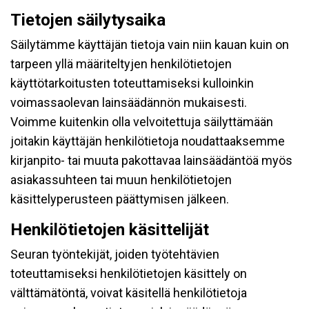
Tietojen säilytysaika
Säilytämme käyttäjän tietoja vain niin kauan kuin on
tarpeen yllä määriteltyjen henkilötietojen
käyttötarkoitusten toteuttamiseksi kulloinkin
voimassaolevan lainsäädännön mukaisesti.
Voimme kuitenkin olla velvoitettuja säilyttämään
joitakin käyttäjän henkilötietoja noudattaaksemme
kirjanpito- tai muuta pakottavaa lainsäädäntöä myös
asiakassuhteen tai muun henkilötietojen
käsittelyperusteen päättymisen jälkeen.
Henkilötietojen käsittelijät
Seuran työntekijät, joiden työtehtävien
toteuttamiseksi henkilötietojen käsittely on
välttämätöntä, voivat käsitellä henkilötietoja