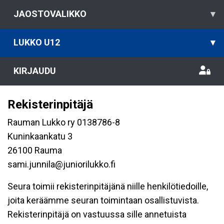
JAOSTOVALIKKO
▾
LUKKO U12
▾
KIRJAUDU
Rekisterinpitäjä
Rauman Lukko ry 0138786-8
Kuninkaankatu 3
26100 Rauma
sami.junnila@juniorilukko.fi
Seura toimii rekisterinpitäjänä niille henkilötiedoille,
joita keräämme seuran toimintaan osallistuvista.
Rekisterinpitäjä on vastuussa sille annetuista