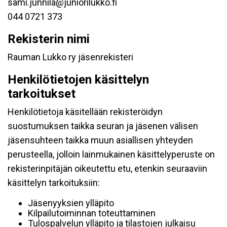
sami.junnila@juniorilukko.fi
044 0721 373
Rekisterin nimi
Rauman Lukko ry jäsenrekisteri
Henkilötietojen käsittelyn
tarkoitukset
Henkilötietoja käsitellään rekisteröidyn
suostumuksen taikka seuran ja jäsenen välisen
jäsensuhteen taikka muun asiallisen yhteyden
perusteella, jolloin lainmukainen käsittelyperuste on
rekisterinpitäjän oikeutettu etu, etenkin seuraaviin
käsittelyn tarkoituksiin:
Jäsenyyksien ylläpito
Kilpailutoiminnan toteuttaminen
Tulospalvelun ylläpito ja tilastojen julkaisu