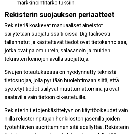
markkinointitarkoituksiin.
Rekisterin suojauksen periaatteet
Rekisteriä koskevat manuaaliset aineistot
säilytetään suojatuissa tiloissa. Digitaalisesti
tallennetut ja käsiteltävät tiedot ovat tietokannoissa,
jotka ovat palomuurein, salasanoin ja muiden
teknisten keinojen avulla suojattuja.
Sivujen toteutuksessa on hyödynnetty teknistä
tietosuojaa, jolla pyritään huolehtimaan siitä, että̈
syötetyt tiedot säilyvät muuttumattomina ja ovat
saatavilla vain tietoon oikeutetuille.
Rekisterin tietojenkäsittelyyn on käyttöoikeudet vain
niillä rekisterinpitäjän henkilöstön jäsenillä joiden
työtehtävien suorittaminen sitä edellyttää. Rekisterin