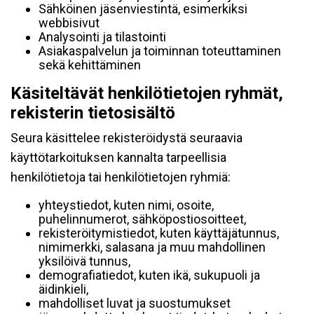
Sähköinen jäsenviestintä, esimerkiksi
webbisivut
Analysointi ja tilastointi
Asiakaspalvelun ja toiminnan toteuttaminen
sekä kehittäminen
Käsiteltävät henkilötietojen ryhmät,
rekisterin tietosisältö
Seura käsittelee rekisteröidystä seuraavia
käyttötarkoituksen kannalta tarpeellisia
henkilötietoja tai henkilötietojen ryhmiä:
yhteystiedot, kuten nimi, osoite,
puhelinnumerot, sähköpostiosoitteet,
rekisteröitymistiedot, kuten käyttäjätunnus,
nimimerkki, salasana ja muu mahdollinen
yksilöivä tunnus,
demografiatiedot, kuten ikä, sukupuoli ja
äidinkieli,
mahdolliset luvat ja suostumukset