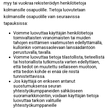
myy tai vuokraa rekisteröidyn henkilötietoja
kolmansille osapuolille. Tietoja luovutetaan
kolmansille osapuolille vain seuraavissa
tapauksissa:
Voimme luovuttaa käyttäjän henkilötietoja
toimivaltaisten viranomaisten tai muiden
tahojen esittämien vaatimusten edellyttämällä,
kulloinkin voimassaolevaan lainsäädäntöön
perustuvalla, tavalla.
Voimme luovuttaa tietoja tilastollista, tieteellistä
tai historiallista tutkimusta varten edellyttäen,
että tiedot on muutettu sellaiseen muotoon,
että tiedon kohde ei enää ole niistä
tunnistettavissa.
Jos käyttäjä on erikseen antanut
suostumuksensa seuran
yhteistyökumppaneiden sähköiseen
suoramarkkinointiin, voidaan käyttäjän tietoja
luovuttaa tarkoin valituille
yhteistyökumppaneille