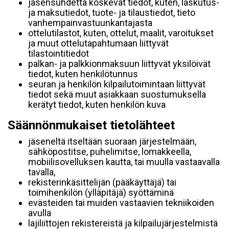
jäsensuhdetta koskevat tiedot, kuten, laskutus-
ja maksutiedot, tuote- ja tilaustiedot, tieto
vanhempainvastuunkantajasta
ottelutilastot, kuten, ottelut, maalit, varoitukset
ja muut ottelutapahtumaan liittyvät
tilastointitiedot
palkan- ja palkkionmaksuun liittyvät yksilöivät
tiedot, kuten henkilötunnus
seuran ja henkilön kilpailutoimintaan liittyvät
tiedot sekä muut asiakkaan suostumuksella
kerätyt tiedot, kuten henkilön kuva
Säännönmukaiset tietolähteet
jäseneltä itseltään suoraan järjestelmään,
sähköpostitse, puhelimitse, lomakkeella,
mobiilisovelluksen kautta, tai muulla vastaavalla
tavalla,
rekisterinkäsittelijän (pääkäyttäjä) tai
toimihenkilön (ylläpitäjä) syöttäminä
evästeiden tai muiden vastaavien tekniikoiden
avulla
lajiliittojen rekistereistä ja kilpailujärjestelmistä