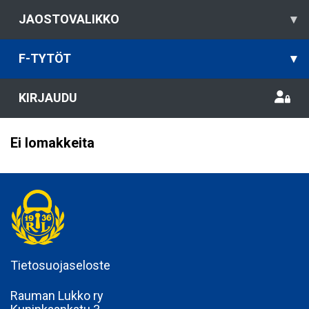
JAOSTOVALIKKO
▾
F-TYTÖT
▾
KIRJAUDU
Ei lomakkeita
Tietosuojaseloste
Rauman Lukko ry