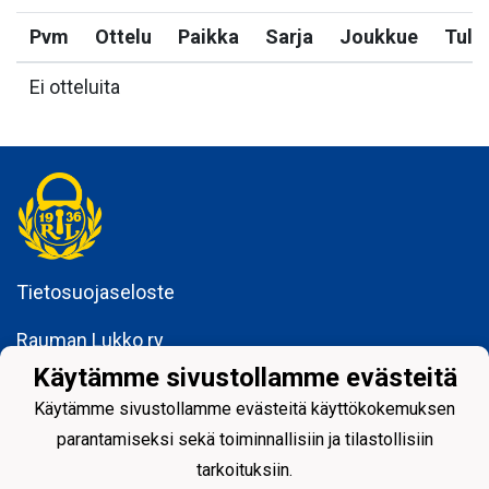
Pvm
Ottelu
Paikka
Sarja
Joukkue
Tulo
Ei otteluita
Tietosuojaseloste
Rauman Lukko ry
Kuninkaankatu 3
Käytämme sivustollamme evästeitä
26100 Rauma
Käytämme sivustollamme evästeitä käyttökokemuksen
parantamiseksi sekä toiminnallisiin ja tilastollisiin
tarkoituksiin.