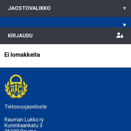
JAOSTOVALIKKO
▾
▾
KIRJAUDU
Ei lomakkeita
Tietosuojaseloste
Rauman Lukko ry
Kuninkaankatu 3