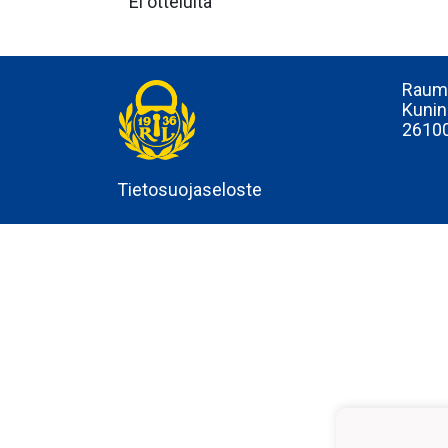
Ei otteluita
Rauma
Kunin
2610
Tietosuojaseloste