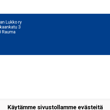
n Lukko ry
kaankatu 3
0 Rauma
Käytämme sivustollamme evästeitä