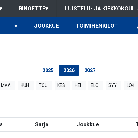
▾
RINGETTE
▾
LUISTELU- JA KIEKKOKOUL
▾
JOUKKUE
TOIMIHENKILÖT
2025
2026
2027
MAA
HUH
TOU
KES
HEI
ELO
SYY
LOK
a
Sarja
Joukkue