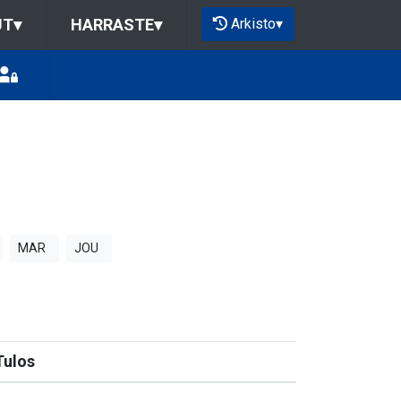
Arkisto
▾
UT
▾
HARRASTE
▾
MAR
JOU
Tulos