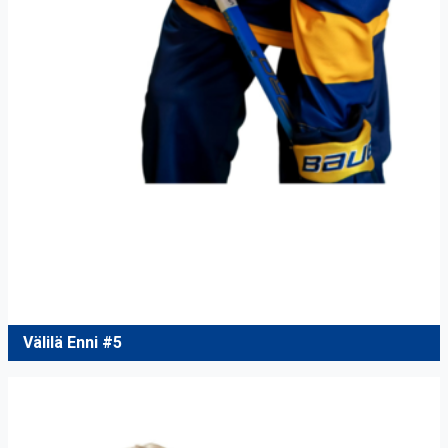
Välilä Enni #5