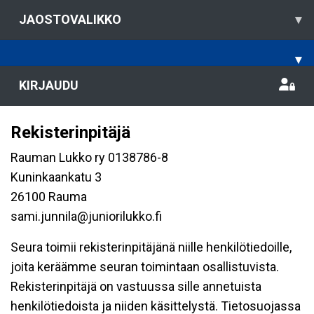
JAOSTOVALIKKO
▾
▾
KIRJAUDU
Rekisterinpitäjä
Rauman Lukko ry 0138786-8
Kuninkaankatu 3
26100 Rauma
sami.junnila@juniorilukko.fi
Seura toimii rekisterinpitäjänä niille henkilötiedoille,
joita keräämme seuran toimintaan osallistuvista.
Rekisterinpitäjä on vastuussa sille annetuista
henkilötiedoista ja niiden käsittelystä. Tietosuojassa