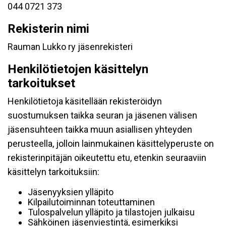
044 0721 373
Rekisterin nimi
Rauman Lukko ry jäsenrekisteri
Henkilötietojen käsittelyn
tarkoitukset
Henkilötietoja käsitellään rekisteröidyn
suostumuksen taikka seuran ja jäsenen välisen
jäsensuhteen taikka muun asiallisen yhteyden
perusteella, jolloin lainmukainen käsittelyperuste on
rekisterinpitäjän oikeutettu etu, etenkin seuraaviin
käsittelyn tarkoituksiin:
Jäsenyyksien ylläpito
Kilpailutoiminnan toteuttaminen
Tulospalvelun ylläpito ja tilastojen julkaisu
Sähköinen jäsenviestintä, esimerkiksi