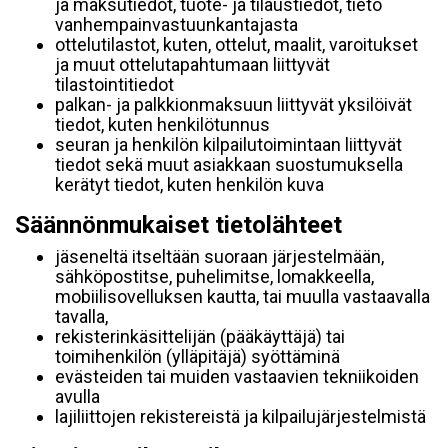
ja maksutiedot, tuote- ja tilaustiedot, tieto
vanhempainvastuunkantajasta
ottelutilastot, kuten, ottelut, maalit, varoitukset
ja muut ottelutapahtumaan liittyvät
tilastointitiedot
palkan- ja palkkionmaksuun liittyvät yksilöivät
tiedot, kuten henkilötunnus
seuran ja henkilön kilpailutoimintaan liittyvät
tiedot sekä muut asiakkaan suostumuksella
kerätyt tiedot, kuten henkilön kuva
Säännönmukaiset tietolähteet
jäseneltä itseltään suoraan järjestelmään,
sähköpostitse, puhelimitse, lomakkeella,
mobiilisovelluksen kautta, tai muulla vastaavalla
tavalla,
rekisterinkäsittelijän (pääkäyttäjä) tai
toimihenkilön (ylläpitäjä) syöttäminä
evästeiden tai muiden vastaavien tekniikoiden
avulla
lajiliittojen rekistereistä ja kilpailujärjestelmistä