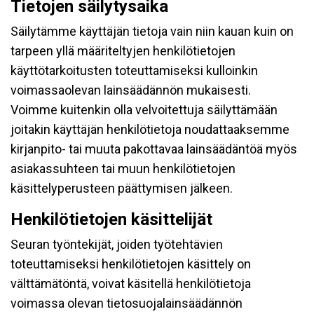
Tietojen säilytysaika
Säilytämme käyttäjän tietoja vain niin kauan kuin on
tarpeen yllä määriteltyjen henkilötietojen
käyttötarkoitusten toteuttamiseksi kulloinkin
voimassaolevan lainsäädännön mukaisesti.
Voimme kuitenkin olla velvoitettuja säilyttämään
joitakin käyttäjän henkilötietoja noudattaaksemme
kirjanpito- tai muuta pakottavaa lainsäädäntöä myös
asiakassuhteen tai muun henkilötietojen
käsittelyperusteen päättymisen jälkeen.
Henkilötietojen käsittelijät
Seuran työntekijät, joiden työtehtävien
toteuttamiseksi henkilötietojen käsittely on
välttämätöntä, voivat käsitellä henkilötietoja
voimassa olevan tietosuojalainsäädännön