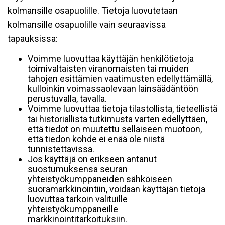
kolmansille osapuolille. Tietoja luovutetaan
kolmansille osapuolille vain seuraavissa
tapauksissa:
Voimme luovuttaa käyttäjän henkilötietoja
toimivaltaisten viranomaisten tai muiden
tahojen esittämien vaatimusten edellyttämällä,
kulloinkin voimassaolevaan lainsäädäntöön
perustuvalla, tavalla.
Voimme luovuttaa tietoja tilastollista, tieteellistä
tai historiallista tutkimusta varten edellyttäen,
että tiedot on muutettu sellaiseen muotoon,
että tiedon kohde ei enää ole niistä
tunnistettavissa.
Jos käyttäjä on erikseen antanut
suostumuksensa seuran
yhteistyökumppaneiden sähköiseen
suoramarkkinointiin, voidaan käyttäjän tietoja
luovuttaa tarkoin valituille
yhteistyökumppaneille
markkinointitarkoituksiin.