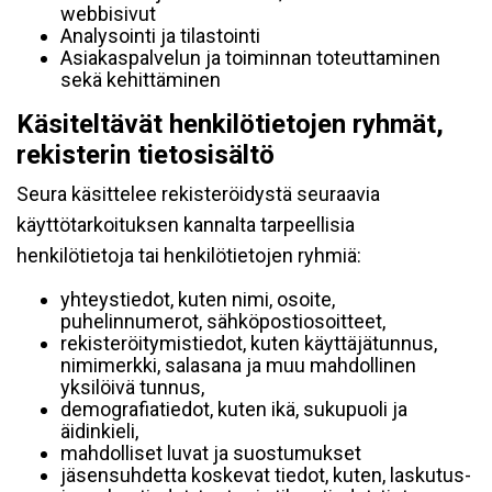
webbisivut
Analysointi ja tilastointi
Asiakaspalvelun ja toiminnan toteuttaminen
sekä kehittäminen
Käsiteltävät henkilötietojen ryhmät,
rekisterin tietosisältö
Seura käsittelee rekisteröidystä seuraavia
käyttötarkoituksen kannalta tarpeellisia
henkilötietoja tai henkilötietojen ryhmiä:
yhteystiedot, kuten nimi, osoite,
puhelinnumerot, sähköpostiosoitteet,
rekisteröitymistiedot, kuten käyttäjätunnus,
nimimerkki, salasana ja muu mahdollinen
yksilöivä tunnus,
demografiatiedot, kuten ikä, sukupuoli ja
äidinkieli,
mahdolliset luvat ja suostumukset
jäsensuhdetta koskevat tiedot, kuten, laskutus-