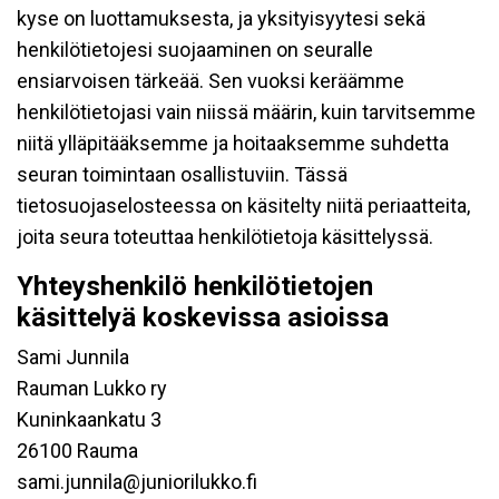
kyse on luottamuksesta, ja yksityisyytesi sekä
henkilötietojesi suojaaminen on seuralle
ensiarvoisen tärkeää. Sen vuoksi keräämme
henkilötietojasi vain niissä määrin, kuin tarvitsemme
niitä ylläpitääksemme ja hoitaaksemme suhdetta
seuran toimintaan osallistuviin. Tässä
tietosuojaselosteessa on käsitelty niitä periaatteita,
joita seura toteuttaa henkilötietoja käsittelyssä.
Yhteyshenkilö henkilötietojen
käsittelyä koskevissa asioissa
Sami Junnila
Rauman Lukko ry
Kuninkaankatu 3
26100 Rauma
sami.junnila@juniorilukko.fi