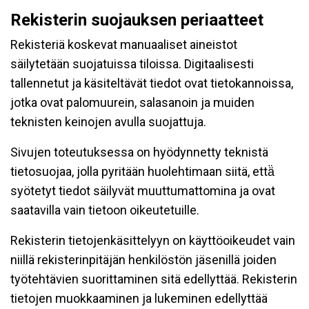
Rekisterin suojauksen periaatteet
Rekisteriä koskevat manuaaliset aineistot
säilytetään suojatuissa tiloissa. Digitaalisesti
tallennetut ja käsiteltävät tiedot ovat tietokannoissa,
jotka ovat palomuurein, salasanoin ja muiden
teknisten keinojen avulla suojattuja.
Sivujen toteutuksessa on hyödynnetty teknistä
tietosuojaa, jolla pyritään huolehtimaan siitä, että̈
syötetyt tiedot säilyvät muuttumattomina ja ovat
saatavilla vain tietoon oikeutetuille.
Rekisterin tietojenkäsittelyyn on käyttöoikeudet vain
niillä rekisterinpitäjän henkilöstön jäsenillä joiden
työtehtävien suorittaminen sitä edellyttää. Rekisterin
tietojen muokkaaminen ja lukeminen edellyttää