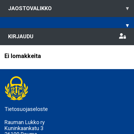
JAOSTOVALIKKO
▾
▾
KIRJAUDU
Ei lomakkeita
Tietosuojaseloste
Rauman Lukko ry
Kuninkaankatu 3